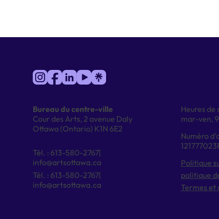
Heures de s
Bureau du centre-ville
mar-ven, 
Cour des Arts, 2 avenue Daly
Ottawa (Ontario) K1N 6E2
Numéro d'o
12177702
Tél. : 613-580-2767|
info@artsottawa.ca
Politique s
Tél. : 613-580-2767|
politique d
info@artsottawa.ca
Termes et 