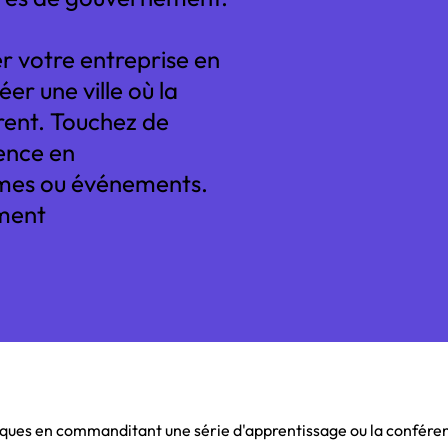
r votre entreprise en
er une ville où la
rent. Touchez de
rence en
mes ou événements.
ment
iques en commanditant une série d'apprentissage ou la confér