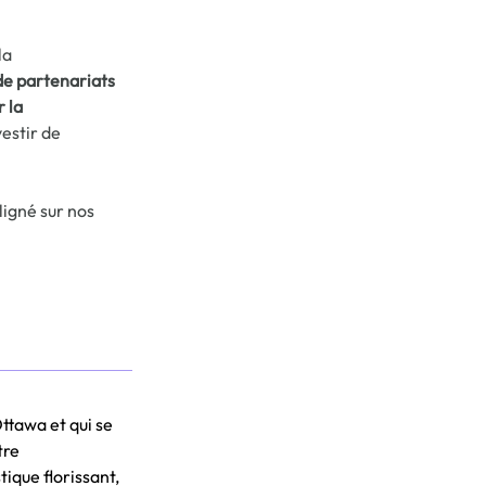
la 
de partenariats 
 la 
estir de 
ligné sur nos 
tawa et qui se 
re 
que florissant, 