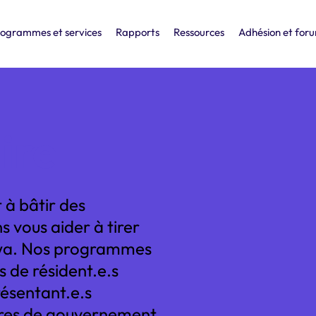
ogrammes et services
Rapports
Ressources
Adhésion et for
ire
 à bâtir des
 vous aider à tirer
tawa. Nos programmes
s de résident.e.s
ésentant.e.s
rdres de gouvernement.