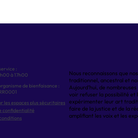
ervice :
Nous reconnaissons que nos b
9h00 à 17h00
traditionnel, ancestral et n
rganisme de bienfaisance :
Aujourd’hui, de nombreuses
3RR0001
voir refuser la possibilité e
expérimenter leur art tradit
ur les espaces plus sécuritaires
faire de la justice et de la r
e confidentialité
amplifiant les voix et les e
conditions